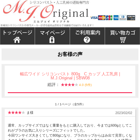
お客様の声
幅広ワイド シリコンバスト 800g C カップ 人工乳房 |
M.J.Original | SBW08
総評：
4.0 (5件)
1 / 1ページ（全5件）
ま様
2023/02/02
通常、カップサイズではなく重量をもとに購入しており、今までは600gとしてこ
れがブラのお気に入りシリーズにフィットでした。
今回ワンサイズ大きくてして800gになり、ブラのカップからはみ出て見苦しくな