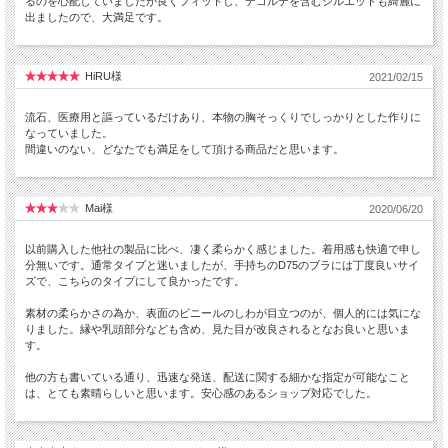
るのを心配していましたが良くフィットし、デコルテを含むシルエットも綺麗に
出ましたので、大満足です。
HiRU様
2021/02/15
流石、医療用と謳っているだけあり、本物の胸そっくりでしっかりとした作りに
なっていました。
間違いのない、どなたでも満足をして頂ける商品だと思います。
Mai様
2020/06/20
以前購入した他社の製品に比べ、凄く柔らかく感じました。着用感も快適で申し
分無いです。通常タイプと迷いましたが、手持ちのD75のブラには丁度良いサイ
ズで、こちらのタイプにして良かったです。
素材の柔らかさの為か、表面のビニールのしわが目立つのが、個人的には気にな
りました。縁や乳頭部分なども含め、見た目が改良されるとなお良いと思いま
す。
他の方も書いている通り、迅速な発送、配送に関する細かな指定が可能なこと
は、とても素晴らしいと思います。安心感のあるショップ対応でした。