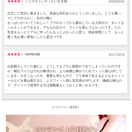
ミニスキャンティだいすき様
2020/04/01
注文して翌日に着きました。迅速な対応ありがとうございました。とても重い、
そしてやわらかい。自分の胸に
おっぱいがついてうれしい！ブラのカップから露出している上部分が、キレイな
シルエットができます。下ちちの広がり、ワイドを選んでよかったです。ただ、
乳首をもっとリアルに作ったらもっとよかったと思う。勃起状態にして、もっと
硬く色も濃い茶色にしたら星五つです
SAYAKA様
2017/10/10
以前購入していた物だと、どうしてもブラに隙間ができてしまっていたのです
が、幅広ワイドはそれが解消され、より綺麗な胸がつくれフィット感もUPして
います。大きくなった分、重量も増えたので、ブラ単体で支えるよりもキャミソ
ールなどを重ね着すると、よりフィット感と安定感がUPします。繊細な物なの
で、デイリーで使用する方は複数購入しておくと良いかもです。
1 / 1ページ（全5件）