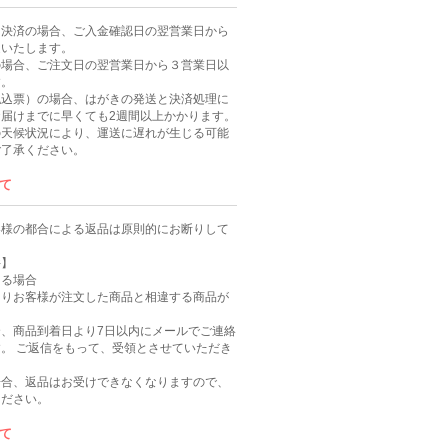
ニ決済の場合、ご入金確認日の翌営業日から
送いたします。
の場合、ご注文日の翌営業日から３営業日以
す。
払込票）の場合、はがきの発送と決済処理に
届けまでに早くても2週間以上かかります。
の天候状況により、運送に遅れが生じる可能
ご了承ください。
て
客様の都合による返品は原則的にお断りして
件】
ある場合
よりお客様が注文した商品と相違する商品が
、商品到着日より7日以内にメールでご連絡
。 ご返信をもって、受領とさせていただき
場合、返品はお受けできなくなりますので、
ください。
て