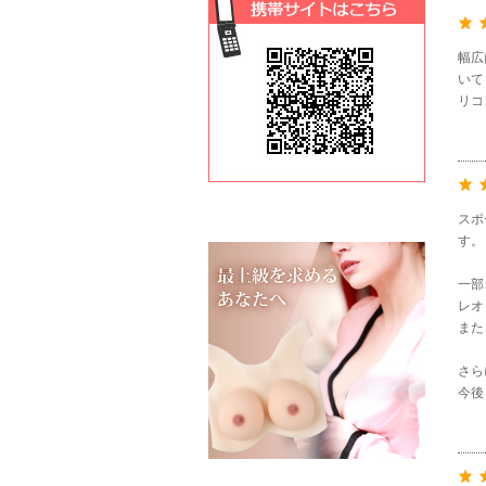
幅広
いて
リコ
スポ
す。
一部
レオ
また
さら
今後