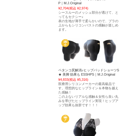
P｜M.J.Original
¥2,704
(税込 ¥2,974)
シースルーのメッシュ部分が透けて、と
ってもセクシー♪
表の生地が薄手で柔らかいので、ブラの
上からもシリコンバストの感触が楽しめ
ます。
ペタンコ尻解消♪ヒップパッドショーツS
★ 美脚 効果も ESSHPS｜M.J.Original
¥4,833
(税込 ¥5,316)
医療用シリコンメーカーの最高級品で
す。理想的なヒップライン＆本物を越え
た感触！
この上ないリアルな感触＆女性ら良い丸
みを帯びたヒップライン実現！ヒップア
ップ効果も抜群です！！！