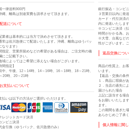
国一律送料900円
銀行振込・コンビ
沖縄、離島は別途実費を請求させて頂きます。
３営業日以内に発
カード・代引決済
配送について
内に発送いたしま
※コンビニ決済（
時間がかかる為、お
配業者は基本的には当方で決めさせて頂きます。
※大雪、台風など
通常は佐川急便にて配送いたします。沖縄、離島はゆうパッ
性がございます。
になります）
間指定、営業所留めなどの希望がある場合は、ご注文時の備
返品交換につい
欄にご記載下さい。
地域によってはご希望に添えない場合がございます。
時間指定】
商品の性質上、お
前中、午後、12～14時、14～16時、16～18時、18～21時、
います。
8～20時、20～21時
【返品・交換の条
１．商品に瑕疵が
お支払いについて
２．当店の過失に
届けられた場合
上記に該当する場合
支払いは以下の方法がご選択いただけます。
をお願いいたします
ます。
この期間を過ぎた
あらかじめご了承
クレジットカード決済
コンビニ決済
個人情報に関し
代金引換（ゆうパック、佐川急便のみ）