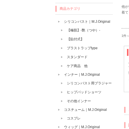
他が
商品カテゴリ
着て
シリコンバスト｜M.J.Original
【極肌】-艶（つや）-
1件
【貼付式】
ブラストラップtype
スタンダード
ケア商品 他
インナー｜M.J.Original
シリコンバスト用ブラジャー
ヒップパッドショーツ
その他インナー
コスチューム｜M.J.Original
コスプレ
ウィッグ｜M.J.Original