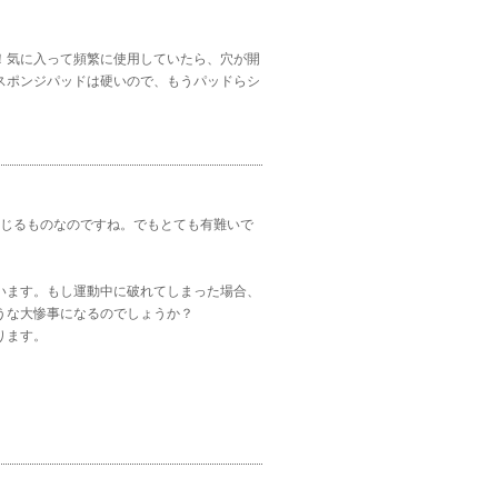
！気に入って頻繁に使用していたら、穴が開
スポンジパッドは硬いので、もうパッドらシ
感じるものなのですね。でもとても有難いで
います。もし運動中に破れてしまった場合、
うな大惨事になるのでしょうか？
ります。