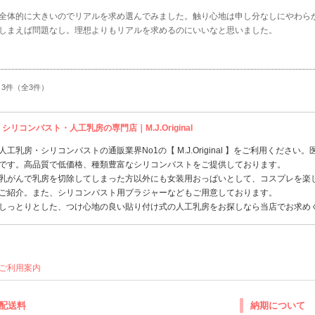
全体的に大きいのでリアルを求め選んでみました。触り心地は申し分なしにやわら
しまえば問題なし。理想よりもリアルを求めるのにいいなと思いました。
～3件（全3件）
シリコンバスト・人工乳房の専門店｜M.J.Original
人工乳房
・
シリコンバスト
の通販業界No1の【 M.J.Original 】をご利用ください。
です。高品質で低価格、種類豊富なシリコンバストをご提供しております。
乳がんで乳房を切除してしまった方以外にも女装用
おっぱい
として、
コスプレ
を楽
ご紹介。また、
シリコンバスト
用
ブラジャー
などもご用意しております。
しっとりとした、つけ心地の良い貼り付け式の
人工乳房
をお探しなら当店でお求め
ご利用案内
配送料
納期について