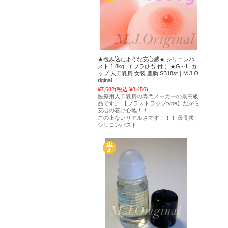
★包み込むような安心感★ シリコンバ
スト 1.8kg ( ブラひも 付 ）★G～H カ
ップ 人工乳房 女装 豊胸 SB18st｜M.J.O
riginal
¥7,682
(税込 ¥8,450)
医療用人工乳房の専門メーカーの最高級
品です。 【ブラストラップtype】だから
安心の着け心地！！
この上ないリアルさです！！！ 最高級
シリコンバスト