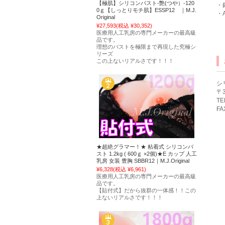
【極肌】シリコンバスト-艶(つや）-120
・
0ｇ【しっとりモチ肌】ESSP12 ｜M.J.
・A
Original
¥27,593
(税込 ¥30,352)
医療用人工乳房の専門メーカーの最高級
品です。
理想のバストを極限まで再現した究極シ
リーズ
この上ないリアルさです！！！
シ
〒3
TE
FA
★超絶グラマー！★ 粘着式 シリコンバ
スト 1.2kg ( 600ｇ ×2個)★E カップ 人工
乳房 女装 豊胸 SBBR12｜M.J.Original
¥6,328
(税込 ¥6,961)
医療用人工乳房の専門メーカーの最高級
品です。
【貼付式】だから抜群の一体感！！この
上ないリアルさです！！！