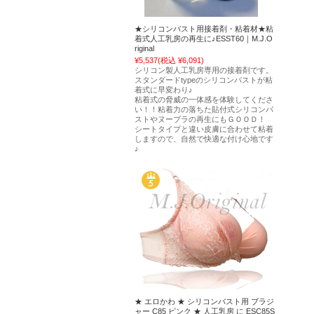
★シリコンバスト用接着剤・粘着材★粘
着式人工乳房の再生に♪ESST60｜M.J.O
riginal
¥5,537
(税込 ¥6,091)
シリコン製人工乳房専用の接着剤です。
スタンダードtypeのシリコンバストが粘
着式に早変わり♪
粘着式の脅威の一体感を体験してくださ
い！！粘着力の落ちた貼付式シリコンバ
ストやヌーブラの再生にもＧＯＯＤ！
シートタイプと違い皮膚に合わせて粘着
しますので、自然で快適な付け心地です
♪
★ エロかわ ★ シリコンバスト用 ブラジ
ャー C85 ピンク ★ 人工乳房 に ESC85S