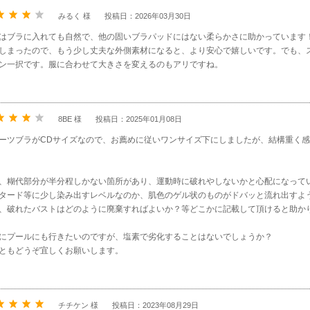
みるく 様
投稿日：2026年03月30日
はブラに入れても自然で、他の固いブラパッドにはない柔らかさに助かっています
しまったので、もう少し丈夫な外側素材になると、より安心で嬉しいです。でも、
ン一択です。服に合わせて大きさを変えるのもアリですね。
8BE 様
投稿日：2025年01月08日
ーツブラがCDサイズなので、お薦めに従いワンサイズ下にしましたが、結構重く
、糊代部分が半分程しかない箇所があり、運動時に破れやしないかと心配になって
タード等に少し染み出すレベルなのか、肌色のゲル状のものがドバッと流れ出すよ
、破れたバストはどのように廃棄すればよいか？等どこかに記載して頂けると助か
にプールにも行きたいのですが、塩素で劣化することはないでしょうか？
ともどうぞ宜しくお願いします。
チチケン 様
投稿日：2023年08月29日