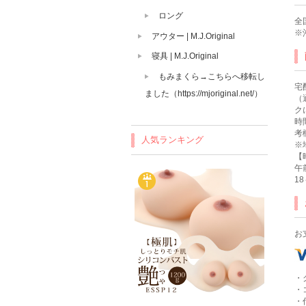
ロング
全
※
アウター | M.J.Original
寝具 | M.J.Original
もみまくら→こちらへ移転し
宅
ました（https://mjoriginal.net/）
（
ク
時
考
人気ランキング
※
【
午
1
お
・
・
・