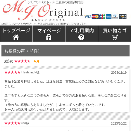
お客様の声（13件）
総評:
4.4
Heatcrack様
2023/11/19
商品予定通り拝領しました。迅速な発送、営業所止めのご対応などありがとうござい
ました。
見下ろすと大きな二つの膨らみ、柔らかで弾力のある触り心地、幸せな気分になりま
す。
（他の方の感想にもありましたが、）本当にずっと着けていたいです。
お手入れの説明も添付いただきましたので、大切にします。
ren様
2023/10/22