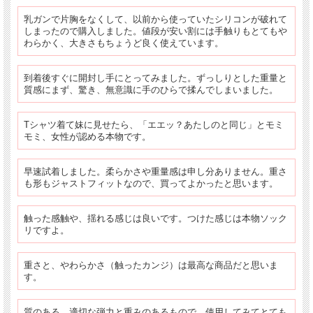
乳ガンで片胸をなくして、以前から使っていたシリコンが破れて
しまったので購入しました。値段が安い割には手触りもとてもや
わらかく、大きさもちょうど良く使えています。
到着後すぐに開封し手にとってみました。ずっしりとした重量と
質感にまず、驚き、無意識に手のひらで揉んでしまいました。
Tシャツ着て妹に見せたら、「エエッ？あたしのと同じ」とモミ
モミ、女性が認める本物です。
早速試着しました。柔らかさや重量感は申し分ありません。重さ
も形もジャストフィットなので、買ってよかったと思います。
触った感触や、揺れる感じは良いです。つけた感じは本物ソック
リですよ。
重さと、やわらかさ（触ったカンジ）は最高な商品だと思いま
す。
質のある、適切な弾力と重みのあるもので、使用してみてとても