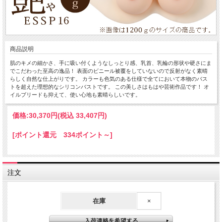
商品説明
肌のキメの細かさ、手に吸い付くようなしっとり感、乳首、乳輪の形状や硬さにま
でこだわった至高の逸品！ 表面のビニール被覆をしていないので反射がなく素晴
らしく自然な仕上がりです。 カラーも色気のある仕様で全てにおいて本物のバス
トを超えた理想的なシリコンバストです。 この美しさはもはや芸術作品です！ オ
イルブリードも抑えて、使い心地も素晴らしいです。
価格:
30,370円
(税込 33,407円)
[ポイント還元 334ポイント～]
注文
在庫
×