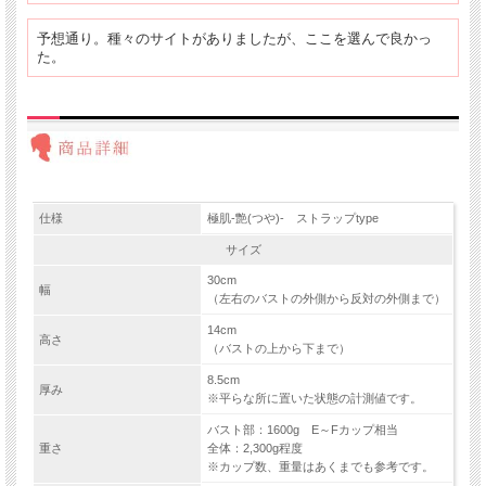
予想通り。種々のサイトがありましたが、ここを選んで良かっ
た。
仕様
極肌-艶(つや)- ストラップtype
サイズ
30cm
幅
（左右のバストの外側から反対の外側まで）
14cm
高さ
（バストの上から下まで）
8.5cm
厚み
※平らな所に置いた状態の計測値です。
バスト部：1600g E～Fカップ相当
重さ
全体：2,300g程度
※カップ数、重量はあくまでも参考です。