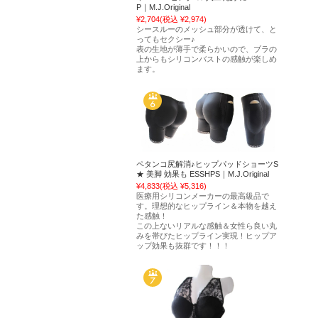
P｜M.J.Original
¥2,704
(税込 ¥2,974)
シースルーのメッシュ部分が透けて、と
ってもセクシー♪
表の生地が薄手で柔らかいので、ブラの
上からもシリコンバストの感触が楽しめ
ます。
ペタンコ尻解消♪ヒップパッドショーツS
★ 美脚 効果も ESSHPS｜M.J.Original
¥4,833
(税込 ¥5,316)
医療用シリコンメーカーの最高級品で
す。理想的なヒップライン＆本物を越え
た感触！
この上ないリアルな感触＆女性ら良い丸
みを帯びたヒップライン実現！ヒップア
ップ効果も抜群です！！！