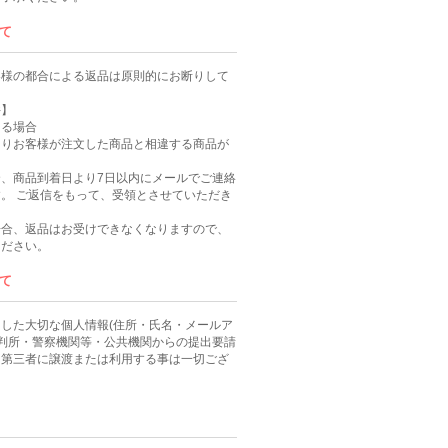
て
客様の都合による返品は原則的にお断りして
件】
ある場合
よりお客様が注文した商品と相違する商品が
、商品到着日より7日以内にメールでご連絡
。 ご返信をもって、受領とさせていただき
場合、返品はお受けできなくなりますので、
ください。
て
した大切な個人情報(住所・氏名・メールア
裁判所・警察機関等・公共機関からの提出要請
、第三者に譲渡または利用する事は一切ござ