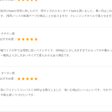
貼付けtypeが非常にfitしたので、同サイズのスタンダードtypeも買いました。暑い日
す。(母乳パッドの粘着テープが残ることがありますが、クレンジングオイルで落とせます
チチケン様
おすすめ度：
幅ワイドの中では理想に近いベストサイズ。1600gだと少し大きすぎてかえってやや重かっ
一般的より少し大きいサイズで柔らかさもあり満足です。
ダータン様
おすすめ度：
前にワイドシリコンバスト1600ｇを購入しました 使い心地はたいへんいいです、それで今
今後も使いつづけたいです。