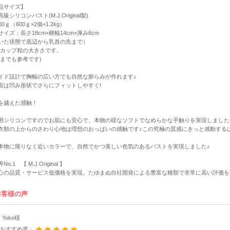
品サイズ】
級シリコンバスト(M.J.Original製)
00ｇ（600ｇ×2個=1.2kg）
サイズ：長さ18cm×横幅14cm×厚み6cm
いた状態で底辺から乳首の先まで）
Eカップ程の大きさです。
くまでも参考です)
イド設計で胸幅の広い方でも自然な膨らみが作れます♪
面は凹み形状でさらにフィットしやすく!
を越えた感触！
用シリコンですのでお肌にも安心で、本物の様なソフトでなめらかな手触りを実現しました
衣類の上からのさわり心地は理想のおっぱいの感触です♪この究極の質感にきっと感動する
本物に限りなく近いカラーで、自然でかつ美しい色気のあるバストを実現しました♪
o.1 【 M.J.Original 】
心の品質・サービス低価格を実現。たゆまぬ自社開発による豊富な種類で非常に高い評価を
お客様の声
Yuko様
おすすめ度：