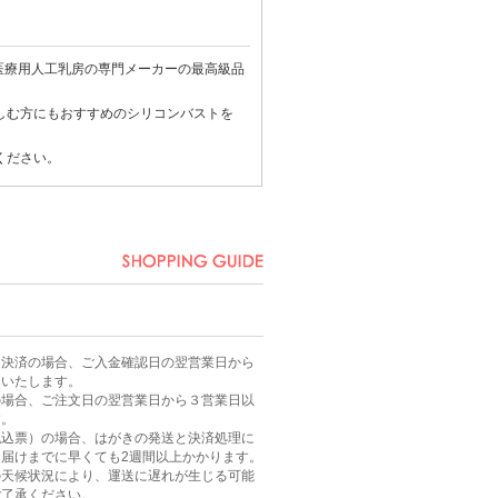
医療用
人工乳房
の専門メーカーの最高級品
しむ方にもおすすめのシリコンバストを
ください。
ニ決済の場合、ご入金確認日の翌営業日から
送いたします。
の場合、ご注文日の翌営業日から３営業日以
す。
払込票）の場合、はがきの発送と決済処理に
届けまでに早くても2週間以上かかります。
の天候状況により、運送に遅れが生じる可能
ご了承ください。