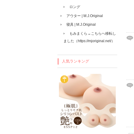
ロング
アウター | M.J.Original
寝具 | M.J.Original
もみまくら→こちらへ移転し
ました（https://mjoriginal.net/）
人気ランキング