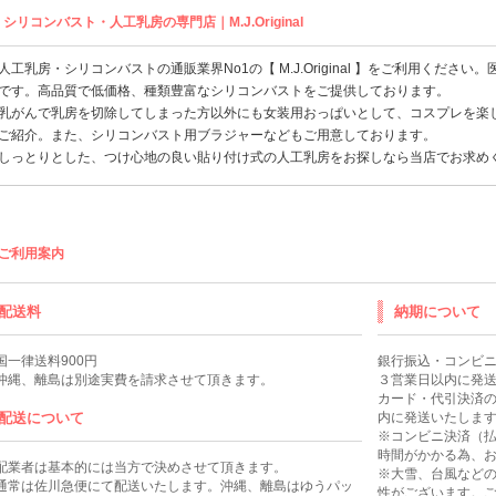
シリコンバスト・人工乳房の専門店｜M.J.Original
人工乳房
・
シリコンバスト
の通販業界No1の【 M.J.Original 】をご利用ください。
です。高品質で低価格、種類豊富なシリコンバストをご提供しております。
乳がんで乳房を切除してしまった方以外にも女装用
おっぱい
として、
コスプレ
を楽
ご紹介。また、
シリコンバスト
用
ブラジャー
などもご用意しております。
しっとりとした、つけ心地の良い貼り付け式の
人工乳房
をお探しなら当店でお求め
ご利用案内
配送料
納期について
国一律送料900円
銀行振込・コンビ
沖縄、離島は別途実費を請求させて頂きます。
３営業日以内に発
カード・代引決済
配送について
内に発送いたしま
※コンビニ決済（
時間がかかる為、お
配業者は基本的には当方で決めさせて頂きます。
※大雪、台風など
通常は佐川急便にて配送いたします。沖縄、離島はゆうパッ
性がございます。