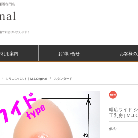
ご利用案内
お問い合せ
お客様の
シリコンバスト｜M.J.Original
スタンダード
幅広ワイド シ
工乳房 | M.J.Or
価格: