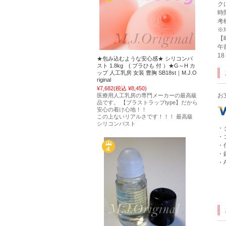
ク
時
考
※
【
午
1
★包み込むような安心感★ シリコンバ
スト 1.8kg ( ブラひも 付 ）★G～H カ
ップ 人工乳房 女装 豊胸 SB18st｜M.J.O
riginal
¥7,682
(税込 ¥8,450)
お
医療用人工乳房の専門メーカーの最高級
品です。 【ブラストラップtype】だから
安心の着け心地！！
この上ないリアルさです！！！ 最高級
シリコンバスト
・
・
・
・
・A