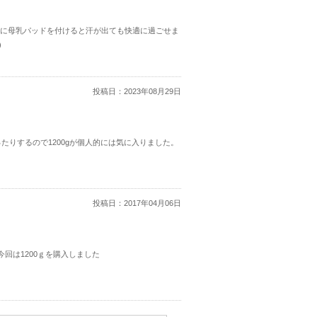
はこれに母乳パッドを付けると汗が出ても快適に過ごせま
)
投稿日：
2023年08月29日
たりするので1200gが個人的には気に入りました。
投稿日：
2017年04月06日
回は1200ｇを購入しました