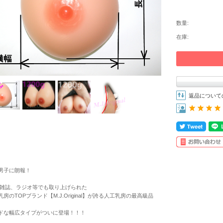
数量:
在庫:
返品について
男子に朗報！
、雑誌、ラジオ等でも取り上げられた
乳房のTOPブランド【M.J.Original】が誇る人工乳房の最高級品
ドな幅広タイプがついに登場！！！