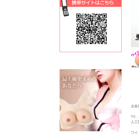
女装
TV
人工
ワイ