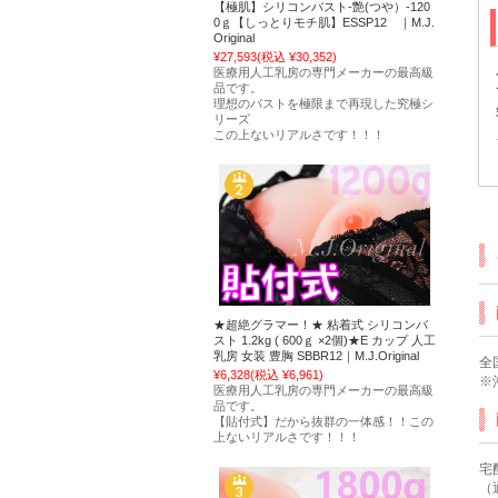
【極肌】シリコンバスト-艶(つや）-120
0ｇ【しっとりモチ肌】ESSP12 ｜M.J.
Original
¥27,593
(税込 ¥30,352)
医療用人工乳房の専門メーカーの最高級
品です。
理想のバストを極限まで再現した究極シ
リーズ
この上ないリアルさです！！！
★超絶グラマー！★ 粘着式 シリコンバ
スト 1.2kg ( 600ｇ ×2個)★E カップ 人工
乳房 女装 豊胸 SBBR12｜M.J.Original
全
¥6,328
(税込 ¥6,961)
※
医療用人工乳房の専門メーカーの最高級
品です。
【貼付式】だから抜群の一体感！！この
上ないリアルさです！！！
宅
（