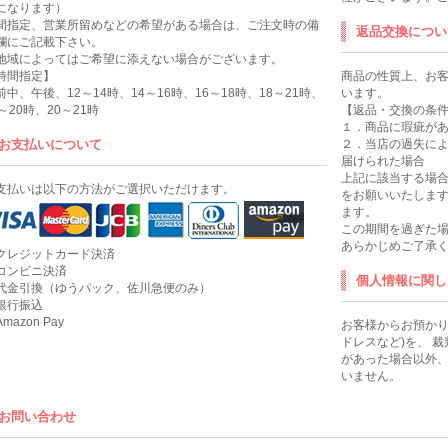
になります）
間指定、営業所留めなどの希望がある場合は、ご注文時の備
返品交換につい
欄にご記載下さい。
地域によってはご希望に添えない場合がございます。
時間指定】
商品の性質上、お
前中、午後、12～14時、14～16時、16～18時、18～21時、
います。
8～20時、20～21時
【返品・交換の条
１．商品に瑕疵が
お支払いについて
２．当店の過失に
届けられた場合
上記に該当する場合
支払いは以下の方法がご選択いただけます。
をお願いいたします
ます。
この期間を過ぎた
あらかじめご了承
クレジットカード決済
コンビニ決済
個人情報に関し
代金引換（ゆうパック、佐川急便のみ）
銀行振込
mazon Pay
お客様からお預かり
ドレスなど)を、 
があった場合以外
いません。
お問い合わせ