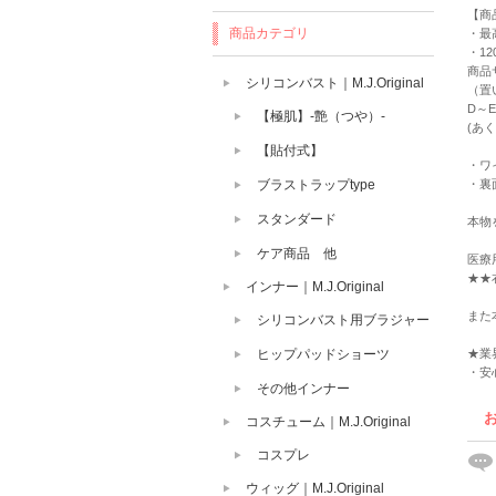
【商
商品カテゴリ
・最高
・12
商品
シリコンバスト｜M.J.Original
（置
D～
【極肌】-艶（つや）-
(あ
【貼付式】
・ワ
ブラストラップtype
・裏
スタンダード
本物
ケア商品 他
医療
★★
インナー｜M.J.Original
また
シリコンバスト用ブラジャー
ヒップパッドショーツ
★業界N
・安
その他インナー
コスチューム｜M.J.Original
コスプレ
ウィッグ｜M.J.Original