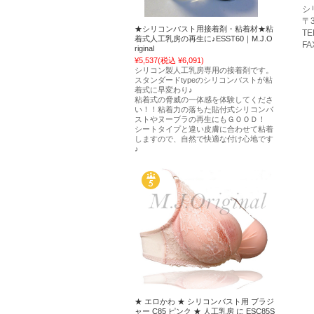
シ
〒3
★シリコンバスト用接着剤・粘着材★粘
TE
着式人工乳房の再生に♪ESST60｜M.J.O
FA
riginal
¥5,537
(税込 ¥6,091)
シリコン製人工乳房専用の接着剤です。
スタンダードtypeのシリコンバストが粘
着式に早変わり♪
粘着式の脅威の一体感を体験してくださ
い！！粘着力の落ちた貼付式シリコンバ
ストやヌーブラの再生にもＧＯＯＤ！
シートタイプと違い皮膚に合わせて粘着
しますので、自然で快適な付け心地です
♪
★ エロかわ ★ シリコンバスト用 ブラジ
ャー C85 ピンク ★ 人工乳房 に ESC85S