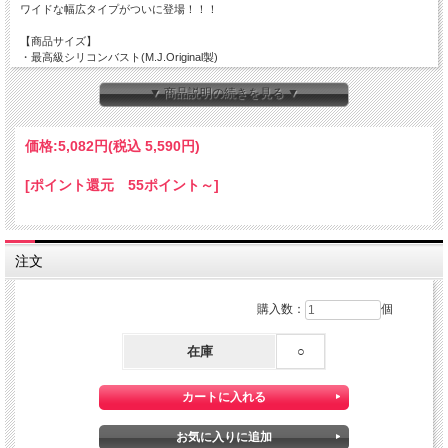
ワイドな幅広タイプがついに登場！！！
【商品サイズ】
・最高級シリコンバスト(M.J.Original製)
・1000ｇ（500ｇ×2個=1kg）
商品サイズ：長さ18cm×横幅13cm×厚み5.5cm
▼ 商品説明の続きを見る ▼
（置いた状態で底辺から乳首の先まで）
※約C～Dカップ程の大きさです。
(あくまでも参考です)
価格:
5,082円
(税込 5,590円)
・ワイド設計で胸幅の広い方でも自然な膨らみが作れます♪
[ポイント還元 55ポイント～]
・裏面は凹み形状でさらにフィットしやすく!
本物を越えた感触！
医療用シリコンですのでお肌にも安心で、本物の様なソフトでなめらかな手触りを
注文
実現しました。
★★衣類の上からのさわり心地は理想のおっぱいの感触です♪この究極の質感にき
っと感動するはずです！！ ★★
購入数：
個
また本物に限りなく近いカラーで、自然でかつ美しい色気のあるバストを実現しま
した♪
在庫
○
★業界No.1 【 M.J.Original 】
・安心の品質・サービス低価格を実現。たゆまぬ自社開発による豊富な種類で非常
に高い評価を頂いております。