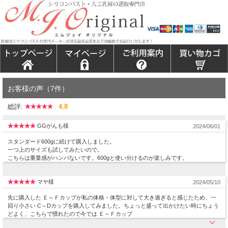
お客様の声（7件）
総評:
4.8
GGがんも様
2024/06/01
スタンダード600gに続けて購入しました。
一つ上のサイズも試してみたいので。
こちらは重量感がハンパないです。600gと使い分けるのが楽しみです。
マヤ様
2024/05/10
先に購入した Ｅ～Ｆカップが私の体格・体型に対して大き過ぎると感じたため、一
回り小さい C～Dカップを購入してみました。ちょっと盛って出かけたい時にちょう
どよく、こちらで慣れたので今では Ｅ～Ｆカップ