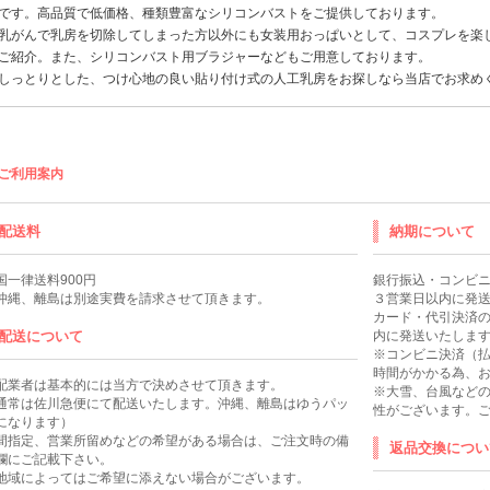
です。高品質で低価格、種類豊富なシリコンバストをご提供しております。
乳がんで乳房を切除してしまった方以外にも女装用
おっぱい
として、
コスプレ
を楽
ご紹介。また、
シリコンバスト
用
ブラジャー
などもご用意しております。
しっとりとした、つけ心地の良い貼り付け式の
人工乳房
をお探しなら当店でお求め
ご利用案内
配送料
納期について
国一律送料900円
銀行振込・コンビ
沖縄、離島は別途実費を請求させて頂きます。
３営業日以内に発
カード・代引決済
配送について
内に発送いたしま
※コンビニ決済（
時間がかかる為、お
配業者は基本的には当方で決めさせて頂きます。
※大雪、台風など
通常は佐川急便にて配送いたします。沖縄、離島はゆうパッ
性がございます。
になります）
間指定、営業所留めなどの希望がある場合は、ご注文時の備
返品交換につい
欄にご記載下さい。
地域によってはご希望に添えない場合がございます。