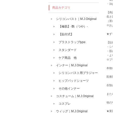
・1k
商品カテゴリ
【商
長さ1
シリコンバスト｜M.J.Original
（置
※お
【極肌】-艶（つや）-
★ず
【貼付式】
ブラストラップtype
【貼
・シ
スタンダード
・肌
・よ
ケア商品 他
※ブ
インナー｜M.J.Original
本物
シリコンバスト用ブラジャー
医療
ヒップパッドショーツ
衣類
その他インナー
また
コスチューム｜M.J.Original
他の
コスプレ
ウィッグ｜M.J.Original
★業界N