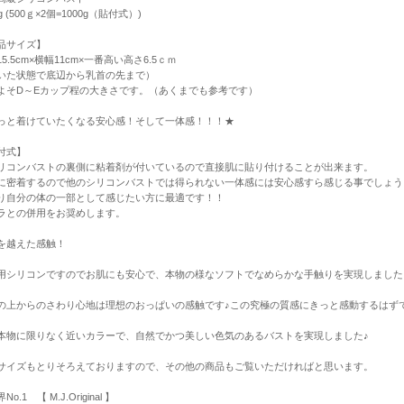
g (500ｇ×2個=1000g（貼付式）)
品サイズ】
5.5cm×横幅11cm×一番高い高さ6.5ｃｍ
いた状態で底辺から乳首の先まで）
よそD～Eカップ程の大きさです。（あくまでも参考です）
っと着けていたくなる安心感！そして一体感！！！★
付式】
リコンバストの裏側に粘着剤が付いているので直接肌に貼り付けることが出来ます。
に密着するので他のシリコンバストでは得られない一体感には安心感すら感じる事でしょう
り自分の体の一部として感じたい方に最適です！！
ラとの併用をお奨めします。
を越えた感触！
用シリコンですのでお肌にも安心で、本物の様なソフトでなめらかな手触りを実現しました
の上からのさわり心地は理想のおっぱいの感触です♪この究極の質感にきっと感動するは
本物に限りなく近いカラーで、自然でかつ美しい色気のあるバストを実現しました♪
サイズもとりそろえておりますので、その他の商品もご覧いただければと思います。
o.1 【 M.J.Original 】