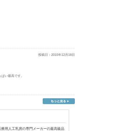
投稿日：
2015年12月18日
っぱい最高です。
医療用
人工乳房
の専門メーカーの最高級品