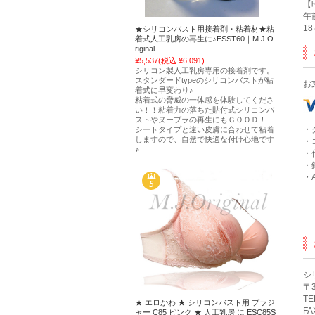
【
午
1
★シリコンバスト用接着剤・粘着材★粘
着式人工乳房の再生に♪ESST60｜M.J.O
riginal
¥5,537
(税込 ¥6,091)
シリコン製人工乳房専用の接着剤です。
スタンダードtypeのシリコンバストが粘
お
着式に早変わり♪
粘着式の脅威の一体感を体験してくださ
い！！粘着力の落ちた貼付式シリコンバ
ストやヌーブラの再生にもＧＯＯＤ！
・
シートタイプと違い皮膚に合わせて粘着
しますので、自然で快適な付け心地です
・
♪
・
・
・A
シ
〒3
TE
★ エロかわ ★ シリコンバスト用 ブラジ
FA
ャー C85 ピンク ★ 人工乳房 に ESC85S