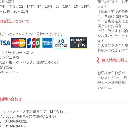
時間指定】
商品の性質上、お
前中、午後、12～14時、14～16時、16～18時、18～21時、
います。
8～20時、20～21時
【返品・交換の条
１．商品に瑕疵が
お支払いについて
２．当店の過失に
届けられた場合
上記に該当する場合
支払いは以下の方法がご選択いただけます。
をお願いいたします
ます。
この期間を過ぎた
あらかじめご了承
クレジットカード決済
コンビニ決済
個人情報に関し
代金引換（ゆうパック、佐川急便のみ）
銀行振込
mazon Pay
お客様からお預かり
ドレスなど)を、 
があった場合以外
いません。
お問い合わせ
リコンバスト・人工乳房専門店 M.J.Original
40-0022
埼玉県草加市瀬崎7-1-4-1F
L：048-949-6631
X：048-949-6631