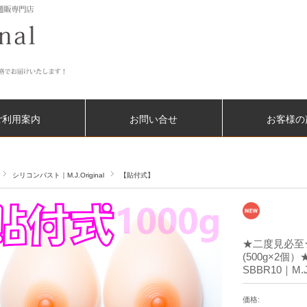
ご利用案内
お問い合せ
お客様の
シリコンバスト｜M.J.Original
【貼付式】
★二度見必至
(500g×2
SBBR10｜M.J.
価格: