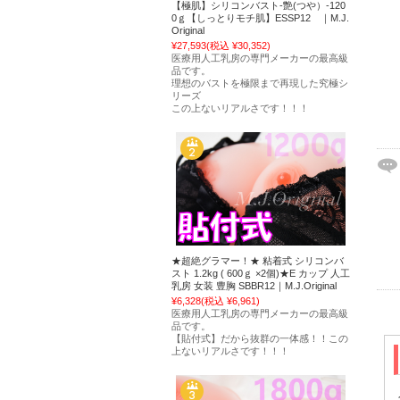
【極肌】シリコンバスト-艶(つや）-120
0ｇ【しっとりモチ肌】ESSP12 ｜M.J.
Original
¥27,593
(税込 ¥30,352)
医療用人工乳房の専門メーカーの最高級
品です。
理想のバストを極限まで再現した究極シ
リーズ
この上ないリアルさです！！！
★超絶グラマー！★ 粘着式 シリコンバ
スト 1.2kg ( 600ｇ ×2個)★E カップ 人工
乳房 女装 豊胸 SBBR12｜M.J.Original
¥6,328
(税込 ¥6,961)
医療用人工乳房の専門メーカーの最高級
品です。
【貼付式】だから抜群の一体感！！この
上ないリアルさです！！！