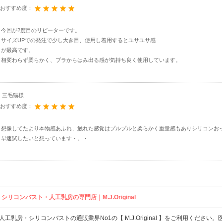
おすすめ度：
今回が2度目のリピーターです。
サイズUPでの発注で少し大き目、使用し着用するとユサユサ感
が最高です。
相変わらず柔らかく、ブラからはみ出る感が気持ち良く使用しています。
三毛猫様
おすすめ度：
想像してたより本物感あふれ、触れた感覚はプルプルと柔らかく重量感もありシリコンお
早速試したいと想っています・。・
シリコンバスト・人工乳房の専門店｜M.J.Original
人工乳房
・
シリコンバスト
の通販業界No1の【 M.J.Original 】をご利用ください。