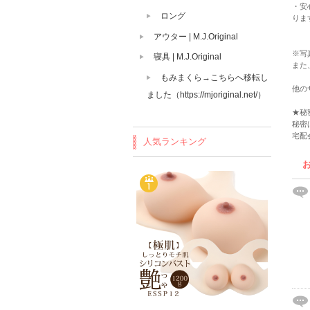
・安
ロング
りま
アウター | M.J.Original
※写
寝具 | M.J.Original
また
もみまくら→こちらへ移転し
他の
ました（https://mjoriginal.net/）
★秘
秘密
宅配
人気ランキング