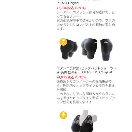
P｜M.J.Original
¥2,704
(税込 ¥2,974)
シースルーのメッシュ部分が透けて、と
ってもセクシー♪
表の生地が薄手で柔らかいので、ブラの
上からもシリコンバストの感触が楽しめ
ます。
ペタンコ尻解消♪ヒップパッドショーツS
★ 美脚 効果も ESSHPS｜M.J.Original
¥4,833
(税込 ¥5,316)
医療用シリコンメーカーの最高級品で
す。理想的なヒップライン＆本物を越え
た感触！
この上ないリアルな感触＆女性ら良い丸
みを帯びたヒップライン実現！ヒップア
ップ効果も抜群です！！！