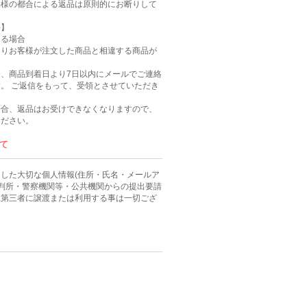
客様の都合による返品は原則的にお断りして
件】
ある場合
よりお客様が注文した商品と相違する商品が
、商品到着日より7日以内にメールでご連絡
。 ご返信をもって、受領とさせていただき
場合、返品はお受けできなくなりますので、
ください。
て
した大切な個人情報(住所・氏名・メールア
裁判所・警察機関等・公共機関からの提出要請
、第三者に譲渡または利用する事は一切ござ