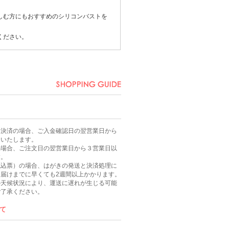
しむ方にもおすすめのシリコンバストを
ください。
ニ決済の場合、ご入金確認日の翌営業日から
送いたします。
の場合、ご注文日の翌営業日から３営業日以
す。
払込票）の場合、はがきの発送と決済処理に
届けまでに早くても2週間以上かかります。
の天候状況により、運送に遅れが生じる可能
ご了承ください。
て