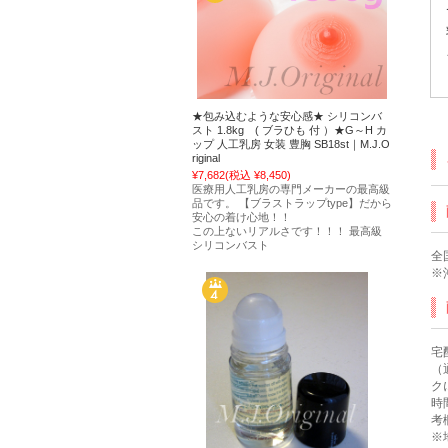
★包み込むような安心感★ シリコンバ
スト 1.8kg ( ブラひも 付 ）★G～H カ
ップ 人工乳房 女装 豊胸 SB18st｜M.J.O
riginal
¥7,682
(税込 ¥8,450)
医療用人工乳房の専門メーカーの最高級
品です。 【ブラストラップtype】だから
安心の着け心地！！
この上ないリアルさです！！！ 最高級
シリコンバスト
全
※
宅
（
ク
時
考
※