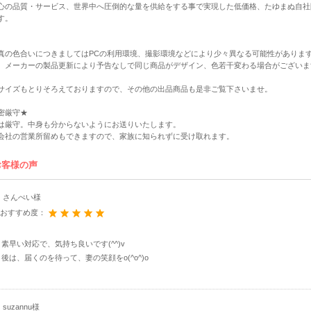
心の品質・サービス、世界中へ圧倒的な量を供給をする事で実現した低価格、たゆまぬ自社
す。
真の色合いにつきましてはPCの利用環境、撮影環境などにより少々異なる可能性がありま
、メーカーの製品更新により予告なしで同じ商品がデザイン、色若干変わる場合がございま
サイズもとりそろえておりますので、その他の出品商品も是非ご覧下さいませ。
密厳守★
は厳守。中身も分からないようにお送りいたします。
会社の営業所留めもできますので、家族に知られずに受け取れます。
お客様の声
さんぺい様
おすすめ度：
素早い対応で、気持ち良いです(^^)v
後は、届くのを待って、妻の笑顔をo(^o^)o
suzannu様