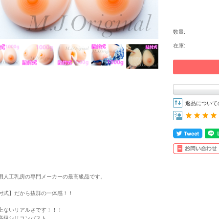
数量:
在庫:
返品について
用人工乳房の専門メーカーの最高級品です。
付式】だから抜群の一体感！！
上ないリアルさです！！！
高級シリコンバスト