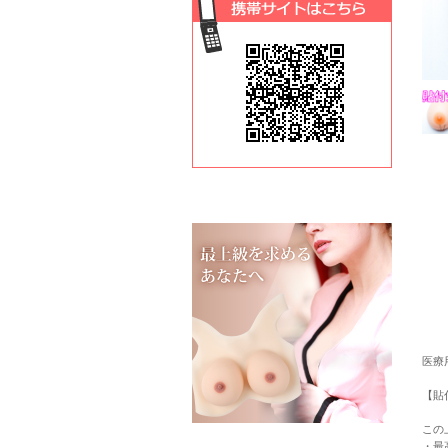
医療
【貼
この
・最