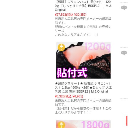
【極肌】シリコンバスト-艶(つや）-120
0ｇ【しっとりモチ肌】ESSP12 ｜M.J.
Original
¥27,593
(税込 ¥30,352)
医療用人工乳房の専門メーカーの最高級
品です。
理想のバストを極限まで再現した究極シ
リーズ
この上ないリアルさです！！！
★超絶グラマー！★ 粘着式 シリコンバ
スト 1.2kg ( 600ｇ ×2個)★E カップ 人工
乳房 女装 豊胸 SBBR12｜M.J.Original
¥6,328
(税込 ¥6,961)
医療用人工乳房の専門メーカーの最高級
品です。
【貼付式】だから抜群の一体感！！この
上ないリアルさです！！！