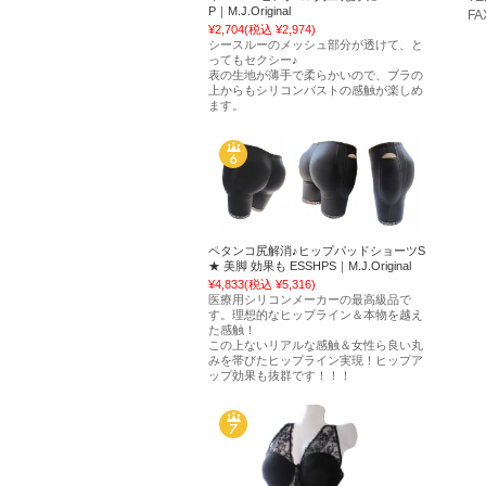
P｜M.J.Original
FA
¥2,704
(税込 ¥2,974)
シースルーのメッシュ部分が透けて、と
ってもセクシー♪
表の生地が薄手で柔らかいので、ブラの
上からもシリコンバストの感触が楽しめ
ます。
ペタンコ尻解消♪ヒップパッドショーツS
★ 美脚 効果も ESSHPS｜M.J.Original
¥4,833
(税込 ¥5,316)
医療用シリコンメーカーの最高級品で
す。理想的なヒップライン＆本物を越え
た感触！
この上ないリアルな感触＆女性ら良い丸
みを帯びたヒップライン実現！ヒップア
ップ効果も抜群です！！！