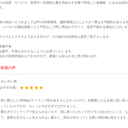
心の品質・サービス、世界中へ圧倒的な量を供給をする事で実現した低価格、たゆまぬ自社
す。
真の色合いにつきましてはPCの利用環境、撮影環境などにより少々異なる可能性がありま
、メーカーの製品更新により予告なしで同じ商品がデザイン、色若干変わる場合がございま
サイズもとりそろえておりますので、その他の出品商品も是非ご覧下さいませ。
密厳守★
は厳守。中身も分からないようにお送りいたします。
会社の営業所留めもできますので、家族にも知られずに受け取れます。
お客様の声
わいわい様
おすすめ度：
前に購入した1800gのストラップ型があまりによかったので、在庫無しになる前に思い切っ
していたのですが、ちょっと大きすぎてびびりました。
重すぎてストラップで支えられないので、別に買ったJカップのブラと合わせたところ、
で、姿勢を正さないと支えられない重さと、揺れが伝わってくる度に満足感が高まります