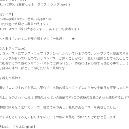
2kg（3200g（左右セット：ブラストラップtype）)
品サイズ】
22cm×横幅17cm×一番高い高さ8ｃｍ
いた状態で底辺から乳首の先まで）
よそI～Jカップ程の大きさです。（あくまでも参考です）
っと着けていたくなる安心感！そして一体感！！！★
ラストラップtype】
リコンバストにブラストラップ（ブラひも）が付いていますので、ノーブラでも使用できま
トラップが付いているのでシリコンバストが動くことがなく、激しい運動などでも安心して
に密着するので他のシリコンバストでは得られない一体感には安心感すら感じる事でしょう
り自分の体の一部として感じたい方に最適です！！
を越えた感触！
用シリコンですのでお肌にも安心で、本物の様なソフトでなめらかな手触りを実現しました
の上からのさわり心地は理想のおっぱいの感触です♪この究極の質感にきっと感動するは
本物に限りなく近いカラーで、自然でかつ美しい色気のあるバストを実現しました♪
サイズもとりそろえておりますので、その他の商品もご覧いただければと思います。
o.1 【 M.J.Original 】