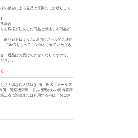
客様の都合による返品は原則的にお断りして
件】
ある場合
よりお客様が注文した商品と相違する商品が
、商品到着日より7日以内にメールでご連絡
。 ご返信をもって、受領とさせていただき
場合、返品はお受けできなくなりますので、
ください。
て
した大切な個人情報(住所・氏名・メールア
裁判所・警察機関等・公共機関からの提出要請
、第三者に譲渡または利用する事は一切ござ