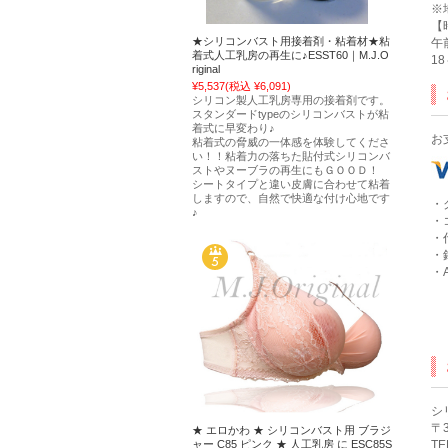
※
【
★シリコンバスト用接着剤・粘着材★粘
午
着式人工乳房の再生に♪ESST60｜M.J.O
1
riginal
¥5,537
(税込 ¥6,091)
シリコン製人工乳房専用の接着剤です。
スタンダードtypeのシリコンバストが粘
着式に早変わり♪
お
粘着式の脅威の一体感を体験してくださ
い！！粘着力の落ちた貼付式シリコンバ
ストやヌーブラの再生にもＧＯＯＤ！
シートタイプと違い皮膚に合わせて粘着
しますので、自然で快適な付け心地です
・
♪
・
・
・
・A
シ
〒3
★ エロかわ ★ シリコンバスト用 ブラジ
ャー C85 ピンク ★ 人工乳房 に ESC85S
TE