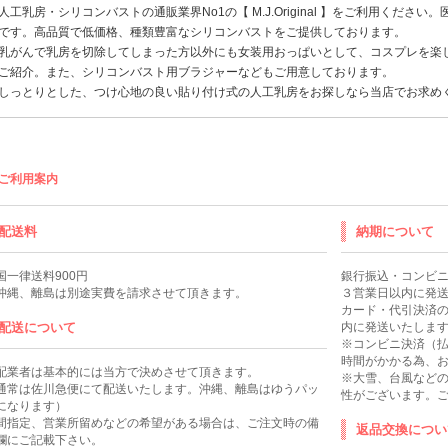
人工乳房
・
シリコンバスト
の通販業界No1の【 M.J.Original 】をご利用ください。
です。高品質で低価格、種類豊富なシリコンバストをご提供しております。
乳がんで乳房を切除してしまった方以外にも女装用
おっぱい
として、
コスプレ
を楽
ご紹介。また、
シリコンバスト
用
ブラジャー
などもご用意しております。
しっとりとした、つけ心地の良い貼り付け式の
人工乳房
をお探しなら当店でお求め
ご利用案内
配送料
納期について
国一律送料900円
銀行振込・コンビ
沖縄、離島は別途実費を請求させて頂きます。
３営業日以内に発
カード・代引決済
配送について
内に発送いたしま
※コンビニ決済（
時間がかかる為、お
配業者は基本的には当方で決めさせて頂きます。
※大雪、台風など
通常は佐川急便にて配送いたします。沖縄、離島はゆうパッ
性がございます。
になります）
間指定、営業所留めなどの希望がある場合は、ご注文時の備
返品交換につい
欄にご記載下さい。