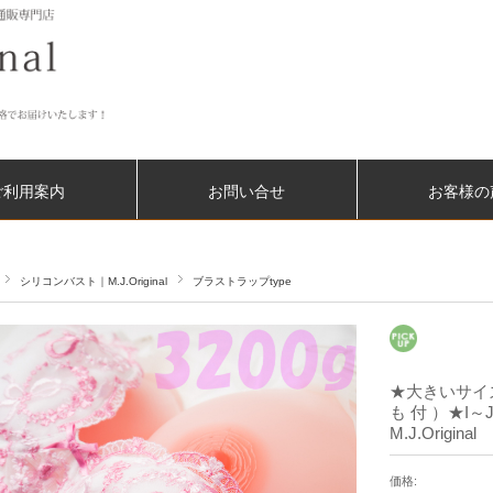
ご利用案内
お問い合せ
お客様の
シリコンバスト｜M.J.Original
ブラストラップtype
★大きいサイズ
も 付 ）★I～
M.J.Original
価格: