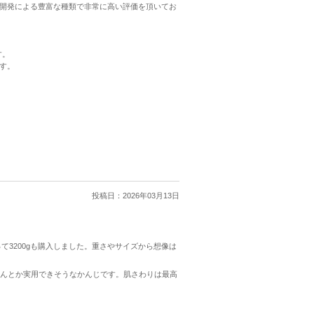
開発による豊富な種類で非常に高い評価を頂いてお
す。
す。
投稿日：
2026年03月13日
て3200gも購入しました。重さやサイズから想像は
なんとか実用できそうなかんじです。肌さわりは最高
。