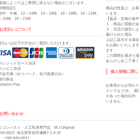
地域によってはご希望に添えない場合がございます。
時間指定】
商品の性質上、お
前中、午後、12～14時、14～16時、16～18時、18～21時、
います。
8～20時、20～21時
【返品・交換の条
１．商品に瑕疵が
お支払いについて
２．当店の過失に
届けられた場合
上記に該当する場合
支払いは以下の方法がご選択いただけます。
をお願いいたします
ます。
この期間を過ぎた
あらかじめご了承
クレジットカード決済
コンビニ決済
個人情報に関し
代金引換（ゆうパック、佐川急便のみ）
銀行振込
mazon Pay
お客様からお預かり
ドレスなど)を、 
があった場合以外
いません。
お問い合わせ
リコンバスト・人工乳房専門店 M.J.Original
40-0022
埼玉県草加市瀬崎7-1-4-1F
L：048-949-6631