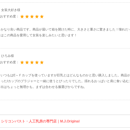
女装大好き様
おすすめ度：
かなり良い商品です。商品が届いて箱を開けた時に、大きさと重さに驚きました！憧れだ
はこの商品を愛用して女装を楽しみたいと思います！
ひろみ様
おすすめ度：
いつもはE～Ｆカップを使っていますが巨乳とはどんなものかと思い購入しました。商品
ったIカップのブラジャーと一緒に使うとぴったりでした。揺れるおっぱいと肩に食い込む
出はちょっと無理かも。まずは合わせる服選びからですね。
シリコンバスト・人工乳房の専門店｜M.J.Original