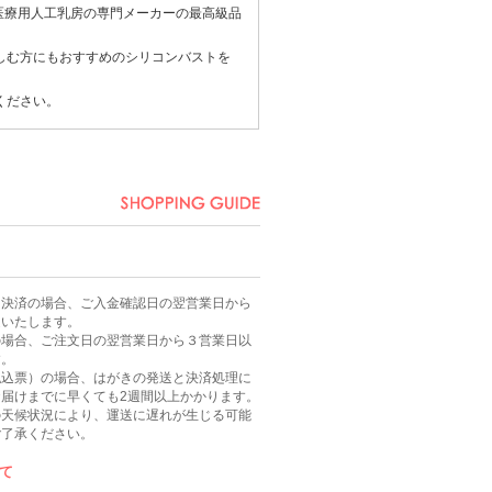
医療用
人工乳房
の専門メーカーの最高級品
しむ方にもおすすめのシリコンバストを
ください。
ニ決済の場合、ご入金確認日の翌営業日から
送いたします。
の場合、ご注文日の翌営業日から３営業日以
す。
払込票）の場合、はがきの発送と決済処理に
届けまでに早くても2週間以上かかります。
の天候状況により、運送に遅れが生じる可能
ご了承ください。
て