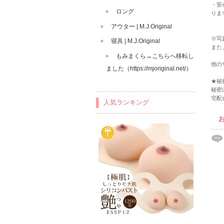
・安
ロング
りま
アウター | M.J.Original
※写
寝具 | M.J.Original
また
もみまくら→こちらへ移転し
他の
ました（https://mjoriginal.net/）
★秘
秘密
宅配
人気ランキング