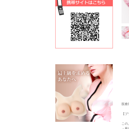
医療
【ブ
この
・最