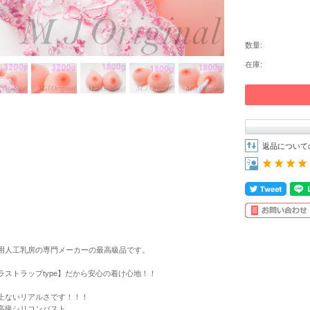
数量:
在庫:
返品について
用人工乳房の専門メーカーの最高級品です。
ラストラップtype】だから安心の着け心地！！
上ないリアルさです！！！
高級シリコンバスト