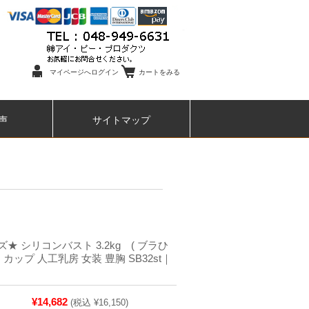
マイページへログイン
カートをみる
声
サイトマップ
★ シリコンバスト 3.2kg ( ブラひ
J カップ 人工乳房 女装 豊胸 SB32st｜
¥14,682
(税込 ¥16,150)