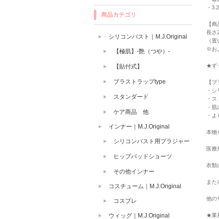
・3.
商品カテゴリ
【商
長さ
シリコンバスト｜M.J.Original
（置
※お
【極肌】-艶（つや）-
★ず
【貼付式】
ブラストラップtype
【ブ
・シ
スタンダード
・ス
・肌
ケア商品 他
・よ
インナー｜M.J.Original
本物
シリコンバスト用ブラジャー
医療
ヒップパッドショーツ
衣類
その他インナー
また
コスチューム｜M.J.Original
他の
コスプレ
ウィッグ｜M.J.Original
★業界N