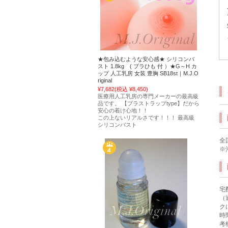
★包み込むような安心感★ シリコンバ
スト 1.8kg ( ブラひも 付 ）★G～H カ
ップ 人工乳房 女装 豊胸 SB18st｜M.J.O
riginal
¥7,682
(税込 ¥8,450)
医療用人工乳房の専門メーカーの最高級
品です。 【ブラストラップtype】だから
安心の着け心地！！
この上ないリアルさです！！！ 最高級
シリコンバスト
全
※
宅
（
ク
時
考