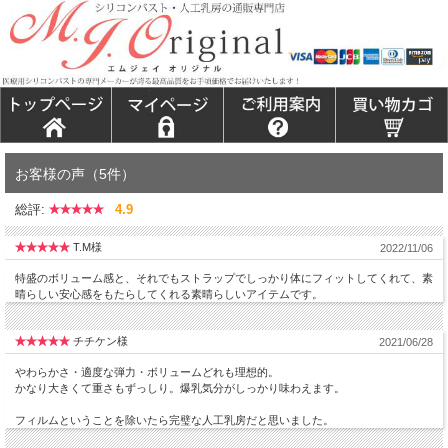
お客様の声（5件）
総評:
4.9
T.M様
2022/11/06
特盛のボリューム感と、それでもストラップでしっかり体にフィットしてくれて、素
晴らしい安心感をもたらしてくれる素晴らしいアイテムです。
チチケン様
2021/06/28
やわらかさ・適度な弾力・ボリュームどれも理想的。
かなり大きくて重さもずっしり。爆乳気分がしっかり味わえます。
フィルムということを除いたら完璧な人工乳房だと思いました。