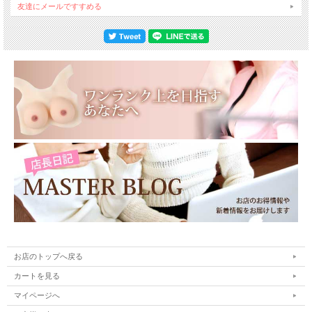
友達にメールですすめる
★業界No.1 【 M.J.Original 】
・安心の品質・サービス、世界中へ圧倒的な量を供給をする事で実現した低価格、
たゆまぬ自社開発による豊富な種類で非常に高い評価を頂いております。
※写真の色合いにつきましてはPCの利用環境、撮影環境などにより少々異なる可
能性があります。
また、メーカーの製品更新により予告なしで同じ商品がデザイン、色若干変わる場
合がございます。
他のサイズもとりそろえておりますので、その他の出品商品も是非ご覧下さいま
せ。
★秘密厳守★
秘密は厳守。中身も分からないようにお送りいたします。
宅配会社の営業所留めもできますので、家族に知られずに受け取れます。
お店のトップへ戻る
カートを見る
マイページへ