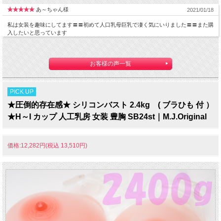
あ～ちゃん様
2021/01/18
私は女装を趣味にしてます〓〓初めて人口乳母巨乳で凄く気にいりました〓〓また購
入したいと思っています
お客様の声一覧
PICK UP
★圧倒的存在感★ シリコンバスト 2.4kg ( ブラひも 付 ）
★H～I カップ 人工乳房 女装 豊胸 SB24st｜M.J.Original
価格:12,282円(税込 13,510円)