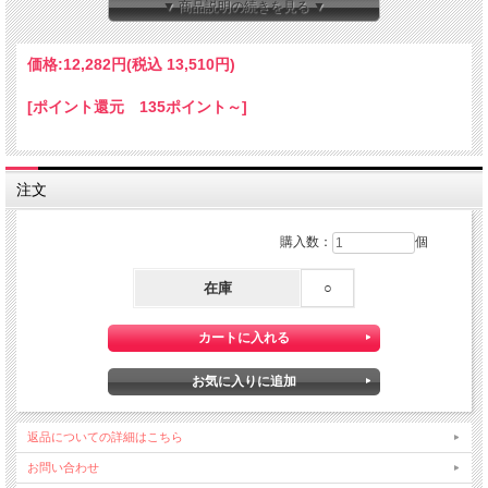
長さ19cm×横幅15cm×一番高い高さ8ｃｍ
▼ 商品説明の続きを見る ▼
（置いた状態で底辺から乳首の先まで）
※およそH～Gカップ程の大きさです。（あくまでも参考です）
価格:
12,282円
(税込 13,510円)
★ずっと着けていたくなる安心感！そして一体感！！！★
[ポイント還元 135ポイント～]
【ブラストラップtype】
・シリコンバストにブラストラップ（ブラひも）が付いていますので、ノーブラで
も使用できます。
・ストラップが付いているのでシリコンバストが動くことがなく、激しい運動など
でも安心してお使い頂けます。
注文
・肌に密着するので他のシリコンバストでは得られない一体感には安心感すら感じ
る事でしょう。
・より自分の体の一部として感じたい方に最適です！！
購入数：
個
本物を越えた感触！
在庫
○
医療用シリコンですのでお肌にも安心で、本物の様なソフトでなめらかな手触りを
実現しました。
衣類の上からのさわり心地は理想のおっぱいの感触です♪この究極の質感にきっと
感動するはずです！！
また本物に限りなく近いカラーで、自然でかつ美しい色気のあるバストを実現しま
した♪
返品についての詳細はこちら
他のサイズもとりそろえておりますので、その他の商品もご覧いただければと思い
お問い合わせ
ます。