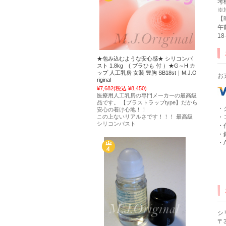
考
※
【
午
1
★包み込むような安心感★ シリコンバ
スト 1.8kg ( ブラひも 付 ）★G～H カ
ップ 人工乳房 女装 豊胸 SB18st｜M.J.O
お
riginal
¥7,682
(税込 ¥8,450)
医療用人工乳房の専門メーカーの最高級
品です。 【ブラストラップtype】だから
・
安心の着け心地！！
この上ないリアルさです！！！ 最高級
・
シリコンバスト
・
・
・A
シ
〒3