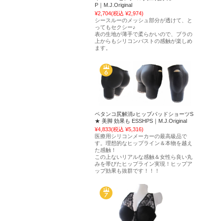
P｜M.J.Original
¥2,704
(税込 ¥2,974)
シースルーのメッシュ部分が透けて、と
ってもセクシー♪
表の生地が薄手で柔らかいので、ブラの
上からもシリコンバストの感触が楽しめ
ます。
ペタンコ尻解消♪ヒップパッドショーツS
★ 美脚 効果も ESSHPS｜M.J.Original
¥4,833
(税込 ¥5,316)
医療用シリコンメーカーの最高級品で
す。理想的なヒップライン＆本物を越え
た感触！
この上ないリアルな感触＆女性ら良い丸
みを帯びたヒップライン実現！ヒップア
ップ効果も抜群です！！！