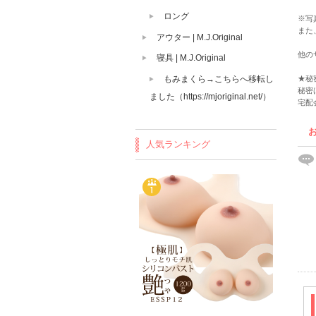
ロング
※写
また
アウター | M.J.Original
他の
寝具 | M.J.Original
もみまくら→こちらへ移転し
★秘
秘密
ました（https://mjoriginal.net/）
宅配
人気ランキング