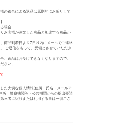
客様の都合による返品は原則的にお断りして
件】
ある場合
よりお客様が注文した商品と相違する商品が
、商品到着日より7日以内にメールでご連絡
。 ご返信をもって、受領とさせていただき
場合、返品はお受けできなくなりますので、
ください。
て
した大切な個人情報(住所・氏名・メールア
裁判所・警察機関等・公共機関からの提出要請
、第三者に譲渡または利用する事は一切ござ