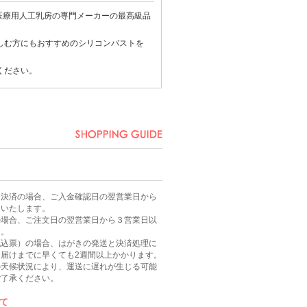
医療用
人工乳房
の専門メーカーの最高級品
しむ方にもおすすめのシリコンバストを
ください。
ニ決済の場合、ご入金確認日の翌営業日から
送いたします。
の場合、ご注文日の翌営業日から３営業日以
す。
払込票）の場合、はがきの発送と決済処理に
届けまでに早くても2週間以上かかります。
の天候状況により、運送に遅れが生じる可能
ご了承ください。
て