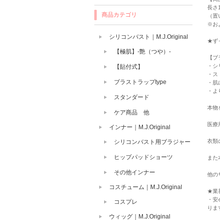
長さ1
商品カテゴリ
（置
※お
シリコンバスト｜M.J.Original
★ず
【極肌】-艶（つや）-
【ブ
・シ
【貼付式】
・ス
ブラストラップtype
・肌
・よ
スタンダード
本物
ケア商品 他
医療
インナー｜M.J.Original
衣類
シリコンバスト用ブラジャー
ヒップパッドショーツ
また
その他インナー
他の
コスチューム｜M.J.Original
★業界N
・安
コスプレ
りま
ウィッグ｜M.J.Original