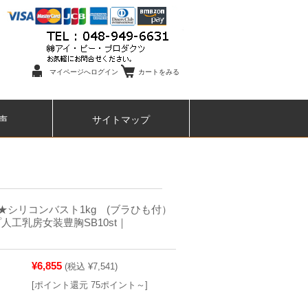
マイページへログイン
カートをみる
声
サイトマップ
★シリコンバスト1kg (ブラひも付）
人工乳房女装豊胸SB10st｜
¥6,855
(税込 ¥7,541)
[ポイント還元 75ポイント～]