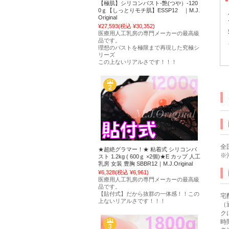
【極肌】シリコンバスト-艶(つや）-120
0ｇ【しっとりモチ肌】ESSP12 ｜M.J.
Original
¥27,593
(税込 ¥30,352)
医療用人工乳房の専門メーカーの最高級
品です。
理想のバストを極限まで再現した究極シ
リーズ
この上ないリアルさです！！！
全
★超絶グラマー！★ 粘着式 シリコンバ
※
スト 1.2kg ( 600ｇ ×2個)★E カップ 人工
乳房 女装 豊胸 SBBR12｜M.J.Original
¥6,328
(税込 ¥6,961)
医療用人工乳房の専門メーカーの最高級
品です。
【貼付式】だから抜群の一体感！！この
宅
上ないリアルさです！！！
（
ク
時