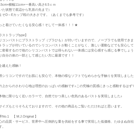
5cm×横幅11cm×一番高い高さ6.5ｃｍ
いた状態で底辺から乳首の先まで）
よそD～Eカップ程の大きさです。（あくまでも参考です）
っと着けていたくなる安心感！そして一体感！！！★
ラストラップtype】
リコンバストにブラストラップ（ブラひも）が付いていますので、ノーブラでも使用できま
トラップが付いているのでシリコンバストが動くことがなく、激しい運動などでも安心して
に密着するので他のシリコンバストでは得られない一体感には安心感すら感じる事でしょう
り自分の体の一部として感じたい方に最適です！！
を越えた感触！
用シリコンですのでお肌にも安心で、本物の様なソフトでなめらかな手触りを実現しました
の上からのさわり心地は理想のおっぱいの感触です♪この究極の質感にきっと感動するは
本物に限りなく近いカラーで、自然でかつ美しい色気のあるバストを実現しました♪
サイズもとりそろえておりますので、その他の商品もご覧いただければと思います。
o.1 【 M.J.Original 】
心の品質・サービス、世界中へ圧倒的な量を供給をする事で実現した低価格、たゆまぬ自社
す。