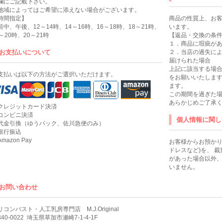
欄にご記載下さい。
地域によってはご希望に添えない場合がございます。
時間指定】
商品の性質上、お
前中、午後、12～14時、14～16時、16～18時、18～21時、
います。
8～20時、20～21時
【返品・交換の条
１．商品に瑕疵が
お支払いについて
２．当店の過失に
届けられた場合
上記に該当する場合
支払いは以下の方法がご選択いただけます。
をお願いいたします
ます。
この期間を過ぎた
あらかじめご了承
クレジットカード決済
コンビニ決済
個人情報に関し
代金引換（ゆうパック、佐川急便のみ）
銀行振込
mazon Pay
お客様からお預かり
ドレスなど)を、 
があった場合以外
いません。
お問い合わせ
リコンバスト・人工乳房専門店 M.J.Original
40-0022
埼玉県草加市瀬崎7-1-4-1F