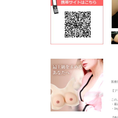
医療
【ブ
この
・最
・1k
【商