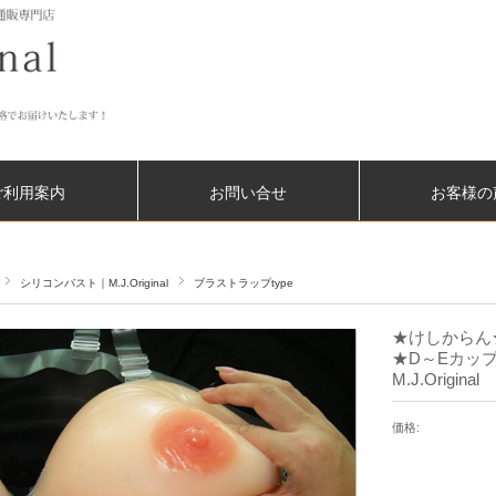
ご利用案内
お問い合せ
お客様の
シリコンバスト｜M.J.Original
ブラストラップtype
★けしからん
★D～Eカップ
M.J.Original
価格: