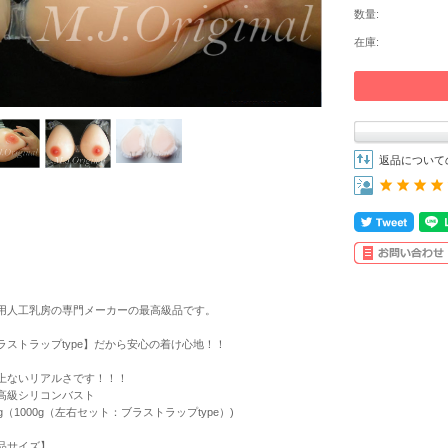
数量:
在庫:
返品について
用人工乳房の専門メーカーの最高級品です。
ラストラップtype】だから安心の着け心地！！
上ないリアルさです！！！
高級シリコンバスト
g（1000g（左右セット：ブラストラップtype）)
品サイズ】