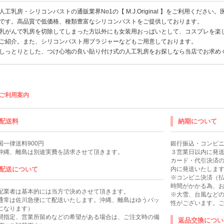
人工乳房
・
シリコンバスト
の通販業界No1の【 M.J.Original 】をご利用ください。
です。高品質で低価格、種類豊富なシリコンバストをご提供しております。
乳がんで乳房を切除してしまった方以外にも女装用
おっぱい
として、
コスプレ
を楽
ご紹介。また、
シリコンバスト
用
ブラジャー
などもご用意しております。
しっとりとした、つけ心地の良い貼り付け式の
人工乳房
をお探しなら当店でお求め
ご利用案内
配送料
納期について
国一律送料900円
銀行振込・コンビ
沖縄、離島は別途実費を請求させて頂きます。
３営業日以内に発
カード・代引決済
配送について
内に発送いたしま
※コンビニ決済（
時間がかかる為、お
配業者は基本的には当方で決めさせて頂きます。
※大雪、台風など
通常は佐川急便にて配送いたします。沖縄、離島はゆうパッ
性がございます。
になります）
間指定、営業所留めなどの希望がある場合は、ご注文時の備
返品交換につい