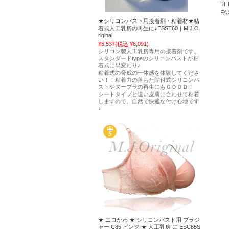
TE
FA
★シリコンバスト用接着剤・粘着材★粘
着式人工乳房の再生に♪ESST60｜M.J.O
riginal
¥5,537
(税込 ¥6,091)
シリコン製人工乳房専用の接着剤です。
スタンダードtypeのシリコンバストが粘
着式に早変わり♪
粘着式の脅威の一体感を体験してくださ
い！！粘着力の落ちた貼付式シリコンバ
ストやヌーブラの再生にもＧＯＯＤ！
シートタイプと違い皮膚に合わせて粘着
しますので、自然で快適な付け心地です
♪
★ エロかわ ★ シリコンバスト用 ブラジ
ャー C85 ピンク ★ 人工乳房 に ESC85S