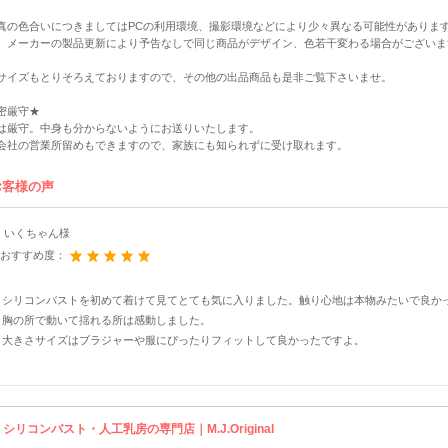
真の色合いにつきましてはPCの利用環境、撮影環境などにより少々異なる可能性がありま
、メーカーの製品更新により予告なしで同じ商品がデザイン、色若干変わる場合がございま
サイズもとりそろえておりますので、その他の出品商品も是非ご覧下さいませ。
密厳守★
は厳守。中身も分からないようにお送りいたします。
会社の営業所留めもできますので、家族にも知られずに受け取れます。
お客様の声
いくちゃん様
おすすめ度：
シリコンバストを初めて着けて見てとても気に入りました。触り心地は本物みたいで良か
胸の所で動いて揺れる所は感動しました。
大きさサイズはブラジャーや服にぴったりフィットして良かったですよ。
シリコンバスト・人工乳房の専門店｜M.J.Original